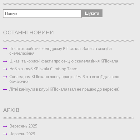
ОСТАННІ НОВИНИ
Початок роботи скеледрому КПІскала. Запис в секції зі
скелелазіння
Цікаві та корисні факти про секцію скелелазіння КПІскала
Набір в клуб KPIskala Climbing Team
Скеледром КПІскала знову працює! Набір в секції для всіх
бажаючих!
Літні канікули в клубі КПІскала (зал не працює до вересня)
АРХІВ
Вересень 2025
Червень 2023