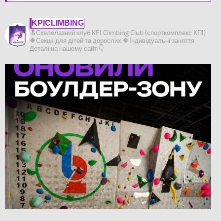
KPICLIMBING
🔝Скелелазний клуб KPI Climbing Club (спорткомплекс КПІ)
🔶️Секції для дітей та дорослих
🔶️Індивідуальні заняття
Деталі на нашому сайті👇