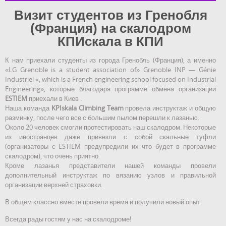
Визит студентов из Гренобля
(Франция) на скалодром
КПИскала в КПИ
К нам приехали студенты из города Гренобль (Франция), а именно
«LG Grenoble is a student association of» Grenoble INP — Génie
Industriel «, which is a French engineering school focused on Industrial
Engineering», которые благодаря программе обмена организации
ESTIEM
приехали в Киев .
Наша команда
KPIskala Climbing Team
провела инструктаж и общую
разминку, после чего все с большим пылом перешли к лазанью.
Около 20 человек смогли протестировать наш скалодром. Некоторые
из иностранцев даже привезли с собой скальные туфли
(организаторы с ESTIEM предупредили их что будет в программе
скалодром), что очень приятно.
Кроме лазанья представители нашей команды провели
дополнительный инструктаж по вязанию узлов и правильной
организации верхней страховки.
В общем классно вместе провели время и получили новый опыт.
Всегда рады гостям у нас на скалодроме!
1 / 5