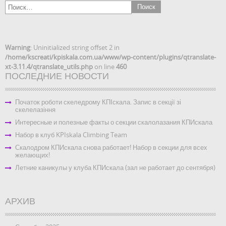
Warning
: Uninitialized string offset 2 in
/home/kscreati/kpiskala.com.ua/www/wp-content/plugins/qtranslate-
xt-3.11.4/qtranslate_utils.php
on line
460
ПОСЛЕДНИЕ НОВОСТИ
Початок роботи скеледрому КПІскала. Запис в секції зі
скелелазіння
Интересные и полезные факты о секции скалолазания КПИскала
Набор в клуб KPIskala Climbing Team
Скалодром КПИскала снова работает! Набор в секции для всех
желающих!
Летние каникулы у клуба КПИскала (зал не работает до сентября)
АРХИВ