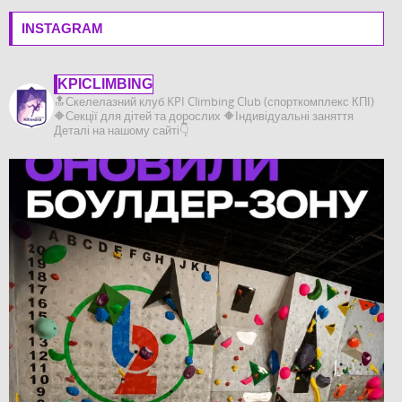
INSTAGRAM
KPICLIMBING
🔝Скелелазний клуб KPI Climbing Club (спорткомплекс КПІ)
🔶️Секції для дітей та дорослих
🔶️Індивідуальні заняття
Деталі на нашому сайті👇