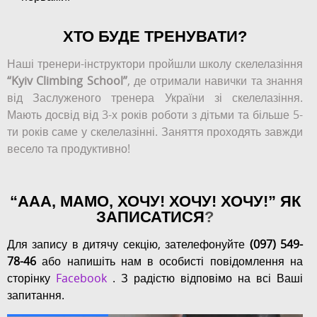
ХТО БУДЕ ТРЕНУВАТИ?
Наші тренери-інструктори пройшли школу скелелазіння
“Kyiv Climbing School”
, де отримали навички та знання
від Заслуженого тренера України зі скелелазіння.
Мають досвід від 3-х років роботи з дітьми та більше 5-
ти років саме у скелелазінні. Заняття проходять завжди
весело та продуктивно!
“ААА, МАМО, ХОЧУ! ХОЧУ! ХОЧУ!” ЯК
ЗАПИСАТИСЯ
?
Для запису в дитячу секцію, зателефонуйте
(097) 549-
78-46
або напишіть нам в особисті повідомлення на
сторінку
Facebook
. З радістю відповімо на всі Ваші
запитання.
2 / 4