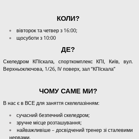
КОЛИ?
вівторок та четвер з 16:00;
щосуботи з 10:00
ДЕ?
Скеледром КПІскала, спорткомплекс КПІ, Київ, вул.
Верхньоключова, 1/26, IV поверх, зал “КПІскала”
ЧОМУ САМЕ МИ?
В нас є в ВСЕ для заняття скелелазінням:
сучасний безпечний скеледром;
зручне місце розташування;
найважливіше – досвідчений тренер
зі сталевими
нервами.