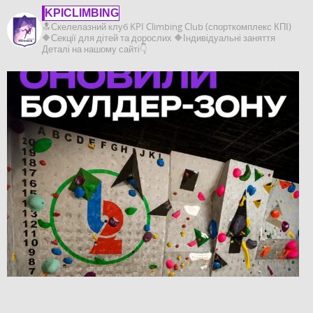
KPICLIMBING
🔝Скелелазний клуб KPI Climbing Club (спорткомплекс КПІ)
🔶️Секції для дітей та дорослих
🔶️Індивідуальні заняття
Деталі на нашому сайті👇