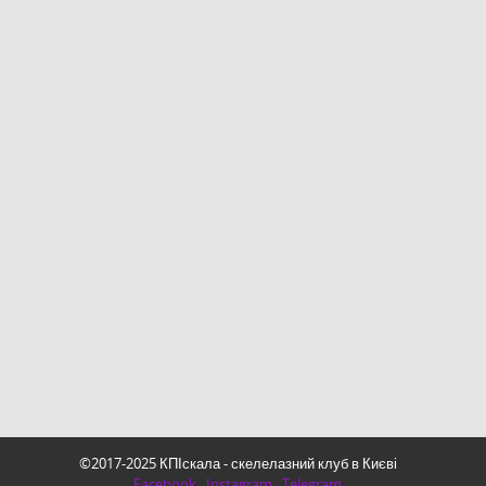
©2017-2025 КПІскала - скелелазний клуб в Києві
Facebook
Instagram
Telegram