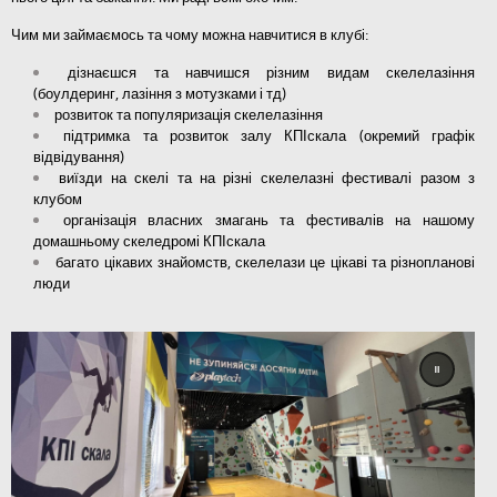
Чим ми займаємось та чому можна навчитися в клубі:
дізнаєшся та навчишся різним видам скелелазіння
(боулдеринг, лазіння з мотузками і тд)
розвиток та популяризація скелелазіння
підтримка та розвиток залу КПІскала (окремий графік
відвідування)
виїзди на скелі та на різні скелелазні фестивалі разом з
клубом
організація власних змагань та фестивалів на нашому
домашньому скеледромі КПІскала
багато цікавих знайомств, скелелази це цікаві та різнопланові
люди