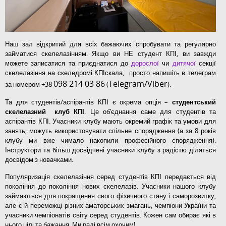
Наш зал відкритий для всіх бажаючих спробувати та регулярно
займатися скелелазінням. Якщо ви НЕ студент КПІ, ви завжди
можете записатися та приєднатися до
дорослої
чи
дитячої
секції
скелелазіння на скеледромі КПІскала, просто напишіть в телеграм
098 214 03 86
Telegram/Viber
за номером +38
(
).
Та для студентів/аспірантів КПІ є окрема опція –
студентський
скелелазний клуб КПІ
. Це об’єднання саме для студентів та
аспірантів КПІ. Учасники клубу мають окремий графік та умови для
занять, можуть використовувати спільне спорядження (а за 8 років
клубу ми вже чимало накопили професійного спорядження).
Інструктори та більш досвідчені учасники клубу з радістю діляться
досвідом з новачками.
Популяризація скелелазіння серед студентів КПІ передається від
покоління до покоління нових скелелазів. Учасники нашого клубу
займаються для покращення свого фізичного стану і саморозвитку,
але є й переможці різних аматорських змагань, чемпіони України та
учасники чемпіонатів світу серед студентів. Кожен сам обирає які в
нього цілі та бажання. Ми раді всім охочим!