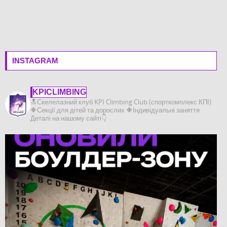
INSTAGRAM
KPICLIMBING
🔝Скелелазний клуб KPI Climbing Club (спорткомплекс КПІ)
🔶️Секції для дітей та дорослих
🔶️Індивідуальні заняття
Деталі на нашому сайті👇