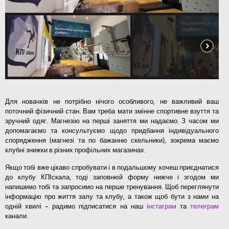
Для новачків не потрібно нічого особливого, не важливий ваш
поточний фізичний стан. Вам треба мати змінне спортивне взуття та
зручний одяг. Магнезію на перші заняття ми надаємо. З часом ми
допомагаємо та консультуємо щодо придбання індивідуального
спорядження (магнезі та по бажанню скельники), зокрема маємо
клубні знижки в різних профільних магазинах.
Якщо тобі вже цікаво спробувати і в подальшому хочеш приєднатися
до клубу КПІскала, тоді заповнюй форму нижче і згодом ми
напишемо тобі та запросимо на перше тренування. Щоб переглянути
інформацію про життя залу та клубу, а також щоб бути з нами на
одній хвилі – радимо підписатися на наш
інстаграм
та
телеграм
канали.