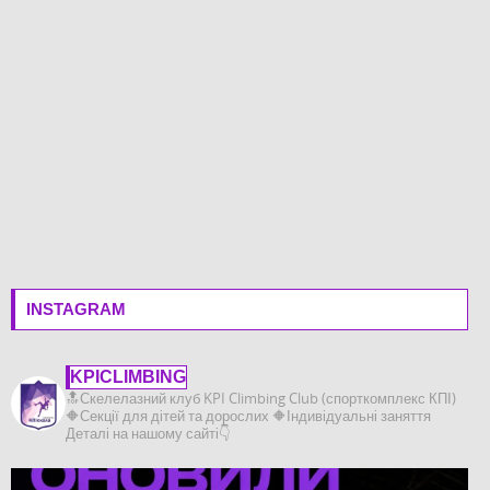
INSTAGRAM
KPICLIMBING
🔝Скелелазний клуб KPI Climbing Club (спорткомплекс КПІ)
🔶️Секції для дітей та дорослих
🔶️Індивідуальні заняття
Деталі на нашому сайті👇