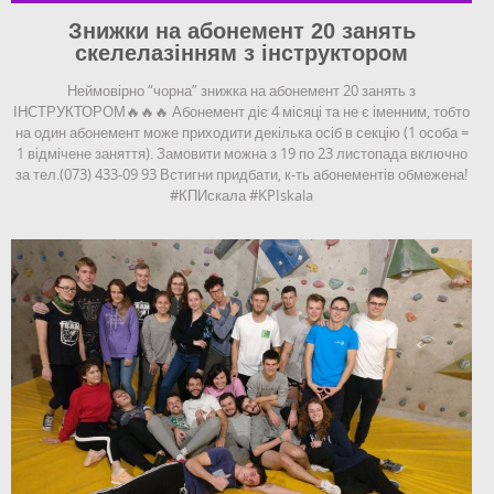
Знижки на абонемент 20 занять
скелелазінням з інструктором
Неймовірно “чорна” знижка на абонемент 20 занять з
ІНСТРУКТОРОМ🔥🔥🔥 Абонемент діє 4 місяці та не є іменним, тобто
на один абонемент може приходити декілька осіб в секцію (1 особа =
1 відмічене заняття). Замовити можна з 19 по 23 листопада включно
за тел.(073) 433-09 93 Встигни придбати, к-ть абонементів обмежена!
#КПИскала #KPIskala