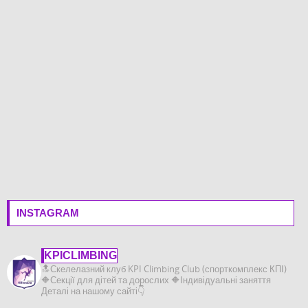
INSTAGRAM
KPICLIMBING
🔝Скелелазний клуб KPI Climbing Club (спорткомплекс КПІ)
🔶️Секції для дітей та дорослих
🔶️Індивідуальні заняття
Деталі на нашому сайті👇