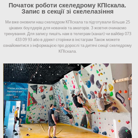
Початок роботи скеледрому КПІскала.
Запис в секції зі скелелазіння
Ми вже оновили наш скеледром КПІскала та підготували більше 25
цікавих боулдерів для новачків та аматорів. З жовтня очинаємо
тренування. Для запису пишіть нам в телеграм (канал) чи вайбер 073
433 09 93 або в дірект сторінки в інстаграм Також можете
ознайомитися з інформацією про дорослі та дитячі секції скеледрому
КПІскала.