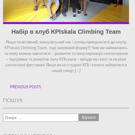
Набір в клуб KPIskala Climbing Team
Якщо ти активний, маєш вільний час і хочеш приєднатися до клубу
KPIskala Climbing Team, тоді заповнюй форму!!! Чим ми займаємось
та чому можна навчитися: – розвиток та популяризація скелелазіння
– підтримка та розвиток залу КПІскала – виїзди на скелі та на різні
скелелазні фестивалі Якщо ви не студент КПІ і хочете займатися в
нашій секції, […]
PREVIOUS POSTS
ПОШУК