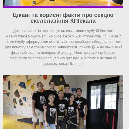
Цікаві та корисні факти про секцію
скелелазіння КПІскала
Декілька фактів про секцію скелелазіння клубу КПІскала:
🔸займатися можуть всі (не обов’язково бути студентом КПІ) 🔸за 7
років клубу сформували достатньо професійного обладнання, тож
для початку вам треба просто записатися і прийти😀 🔸не важливий
фізичний стан та попередній досвід. Наші тренери підберуть
маршрути та вправи спеціально для вас 🔸окремо є дитяча та
доросла секції Для […]