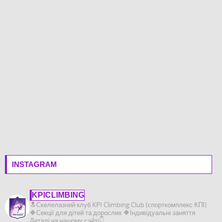
INSTAGRAM
KPICLIMBING
🔝Скелелазний клуб KPI Climbing Club (спорткомплекс КПІ)
🔶️Секції для дітей та дорослих
🔶️Індивідуальні заняття
Деталі на нашому сайті👇