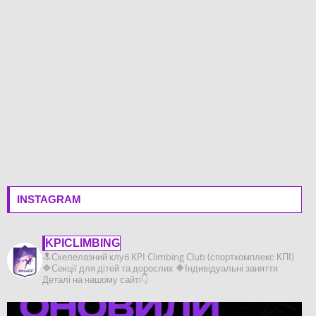
INSTAGRAM
KPICLIMBING
🔝Скелелазний клуб KPI Climbing Club (спорткомплекс КПІ)
🔶️Секції для дітей та дорослих
🔶️Індивідуальні заняття
Деталі на нашому сайті👇