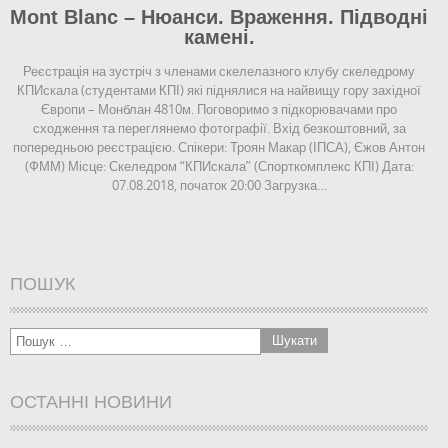
Mont Blanc – Нюанси. Враження. Підводні
камені.
Реєстрація на зустріч з членами скелелазного клубу скеледрому
КПИскала (студентами КПІ) які піднялися на найвищу гору західної
Європи – Монблан 4810м. Поговоримо з підкорювачами про
сходження та переглянемо фотографії. Вхід безкоштовний, за
попередньою реєстрацією. Спікери: Троян Макар (ІПСА), Єжов Антон
(ФММ) Місце: Скеледром “КПИскала” (Спорткомплекс КПІ) Дата:
07.08.2018, початок 20:00 Загрузка…
ПОШУК
ОСТАННІ НОВИНИ