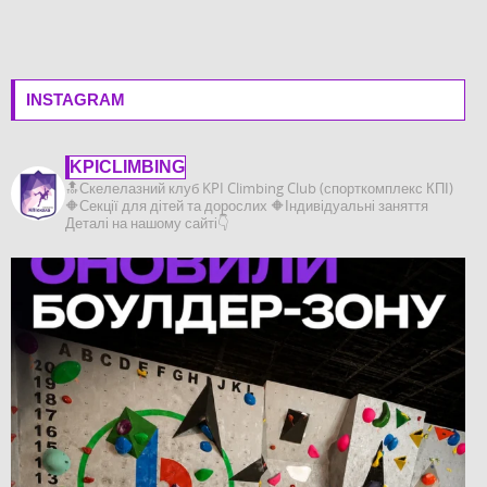
INSTAGRAM
KPICLIMBING
🔝Скелелазний клуб KPI Climbing Club (спорткомплекс КПІ)
🔶️Секції для дітей та дорослих
🔶️Індивідуальні заняття
Деталі на нашому сайті👇