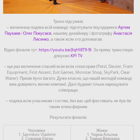
Трохи підсумків:
– величезна подяка всій команді: підготували боулдеринги
Артем
Паукаев
і
Олег Покусаєв
, нашому дизайнеру і фотографу
Анастасія
Лисенко
, а також всім хто допомагав.
Відео фіналів тут:
https://youtu.be/JIqHI8T9-9I
. За пряму трансляцію
дякуємо
KPI TV
.
– ще раз величезне спасибі всім-всім спонсорам (Petzl, Deuter, Fram
Equipment, First Ascent, Exit Games, Monster Shop, SkyPark, Clear
Water). Призів було багато. Дуже класно, що нашій молодій команді
вже довіряють великі компанії. Далі будемо тільки нарощувати
співпрацю.
– подяка всім учасникам і гостям, без вас цей фестиваль не був би
таким атмосферним.
Результати фіналів:
Чоловіки:
Жінки:
1. Sannikov Vladimir
1. Чорна Альона
2. Суворов Євген
2. Томіна Вероніка