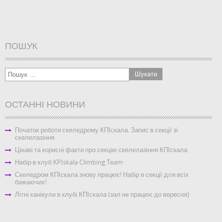
ПОШУК
ОСТАННІ НОВИНИ
Початок роботи скеледрому КПІскала. Запис в секції зі
скелелазіння
Цікаві та корисні факти про секцію скелелазіння КПІскала
Набір в клуб KPIskala Climbing Team
Скеледром КПІскала знову працює! Набір в секції для всіх
бажаючих!
Літні канікули в клубі КПІскала (зал не працює до вересня)