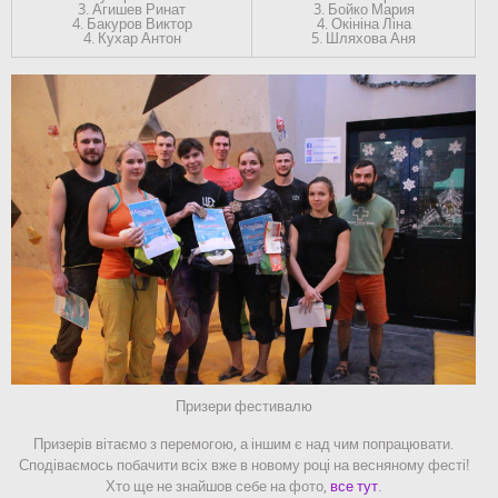
3. Агишев Ринат
3. Бойко Мария
4. Бакуров Виктор
4. Окініна Ліна
4. Кухар Антон
5. Шляхова Аня
Призери фестивалю
Призерів вітаємо з перемогою, а іншим є над чим попрацювати.
Сподіваємось побачити всіх вже в новому році на весняному фесті!
Хто ще не знайшов себе на фото,
все тут
.