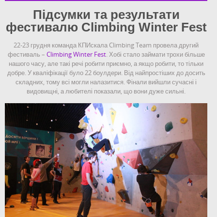
Підсумки та результати
фестивалю Climbing Winter Fest
22-23 грудня команда КПИскала Climbing Team провела другий
фестиваль –
Climbing Winter Fest
. Хобі стало займати трохи більше
нашого часу, але такі речі робити приємно, а якщо робити, то тільки
добре. У кваліфікації було 22 боулдери. Від найпростіших до досить
складних, тому всі могли налазитися. Фінали вийшли сучасні і
видовищні, а любителі показали, що вони дуже сильні.