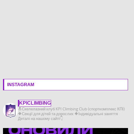
INSTAGRAM
KPICLIMBING
🔝Скелелазний клуб KPI Climbing Club (спорткомплекс КПІ)
🔶️Секції для дітей та дорослих
🔶️Індивідуальні заняття
Деталі на нашому сайті👇