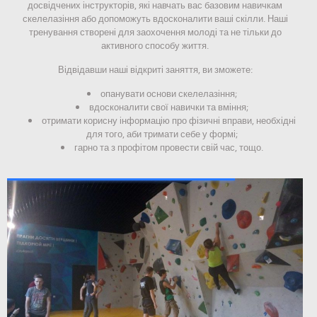
досвідчених інструкторів, які навчать вас базовим навичкам
скелелазіння або допоможуть вдосконалити ваші скілли. Наші
тренування створені для заохочення молоді та не тільки до
активного способу життя.
Відвідавши наші відкриті заняття, ви зможете:
опанувати основи скелелазіння;
вдосконалити свої навички та вміння;
отримати корисну інформацію про фізичні вправи, необхідні
для того, аби тримати себе у формі;
гарно та з профітом провести свій час, тощо.
1 / 3
⠀