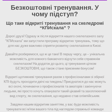
Безкоштовні тренування. У
чому підступ?
Що таке відкриті тренування на скеледромі
“КПИскала” ?
Дорогі друзі! Одразу ж після відкриття нашого скелелазного залу
“КПИскала” ми запустили програму відкритих тренувань, тому що
для нас дуже важливо сприяти розвитку скелелазіння в Києві.
Давайте розберемося, що ж це таке! В першу чергу, це – унікальна
можливість для кожного бажаючого відчути себе справжнім
скелелазом! На додаток до цього, ці тренування цілком
БЕЗКОШТОВНІ, що також стане приємним бонусом!
Відкриті щотижневі тренування разом з професіоналами зі збірної
КПІ будуть проходити двічі на тиждень! Приєднатися до нас можуть
всі охочі, починаючи з професіоналів та аматорів і закінчуючи
людьми, які просто хочуть опанувати такий цікавий та захоплюючий
вид спорту, як скелелазіння, що недавно став олімпійським.
Завдяки нашим відкритим заняттям, у вас буде можливість
тренувати всі м’язи вашого тіла під наглядом спражньої команди