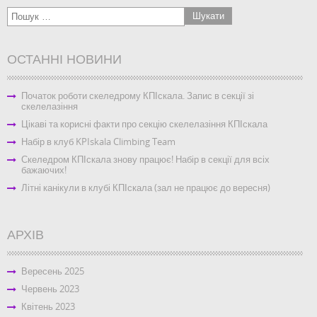
ОСТАННІ НОВИНИ
Початок роботи скеледрому КПІскала. Запис в секції зі
скелелазіння
Цікаві та корисні факти про секцію скелелазіння КПІскала
Набір в клуб KPIskala Climbing Team
Скеледром КПІскала знову працює! Набір в секції для всіх
бажаючих!
Літні канікули в клубі КПІскала (зал не працює до вересня)
АРХІВ
Вересень 2025
Червень 2023
Квітень 2023