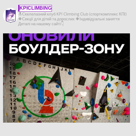
KPICLIMBING
🔝Скелелазний клуб KPI Climbing Club (спорткомплекс КПІ)
🔶️Секції для дітей та дорослих
🔶️Індивідуальні заняття
Деталі на нашому сайті👇